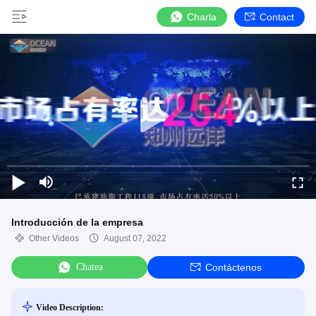
Charla
Contact
Introducción de la empresa
Other Videos
August 07, 2022
Chatea
Contáctenos
Video Description: