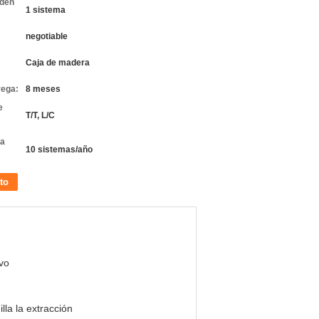
rden
1 sistema
negotiable
Caja de madera
rega:
8 meses
e
T/T, L/C
la
10 sistemas/año
to
vo
lla la extracción