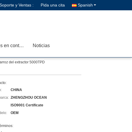
Soporte y Ventas :
Pida una cita
Spanish
Éntrenos en contacto con
Noticias
 arroz del extractor 5000TPD
cto:
n:
CHINA
arca:
ZHENGZHOU OCEAN
ISO9001 Certificate
elo:
OEM
érminos: