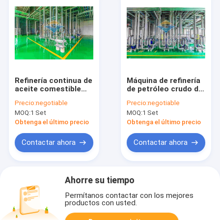
Refinería continua de
Máquina de refinería
aceite comestible
de petróleo crudo de
10-5000 TPD
tecnología avanzada
Precio:
negotiable
Precio:
negotiable
Capacidad y
5000 TPD 440V con
MOQ:
1 Set
MOQ:
1 Set
rendimiento eficiente
automática
completa
Obtenga el último precio
Obtenga el último precio
Contactar ahora
Contactar ahora
Ahorre su tiempo
Permítanos contactar con los mejores
productos con usted.