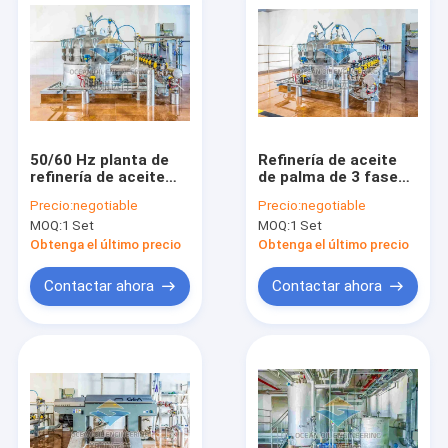
50/60 Hz planta de
Refinería de aceite
refinería de aceite
de palma de 3 fases
comestible 440V con
planta de máquinas
Precio:
negotiable
Precio:
negotiable
SS y material de
totalmente
MOQ:
1 Set
MOQ:
1 Set
acero al carbono
automática 5000
TPD
Obtenga el último precio
Obtenga el último precio
Contactar ahora
Contactar ahora
Hogar
Productos
VR Show