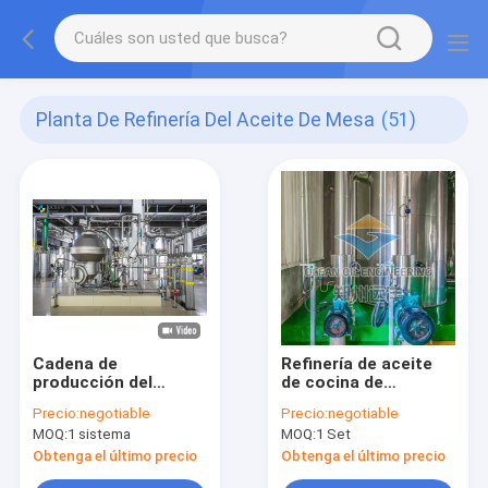
Planta De Refinería Del Aceite De Mesa
(51)
Cadena de
Refinería de aceite
producción del
de cocina de
aceite de cocina OEM
220V/380V/440V para
Precio:
negotiable
Precio:
negotiable
refinador de la planta
el refinamiento de
MOQ:
1 sistema
MOQ:
1 Set
del desparafinado
aceite comestible
Obtenga el último precio
Obtenga el último precio