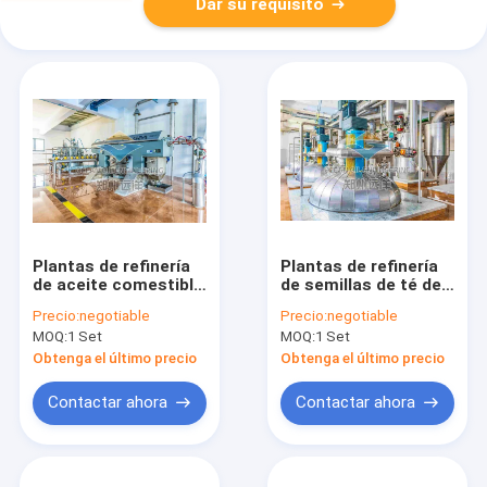
Dar su requisito
Plantas de refinería
Plantas de refinería
de aceite comestible
de semillas de té de
de semillas de
aceite comestible de
Precio:
negotiable
Precio:
negotiable
algodón Totalmente
fase 3 continua
MOQ:
1 Set
MOQ:
1 Set
automática
220V/380V 10-5000
380V/440V 50/60 Hz
TPD
Obtenga el último precio
Obtenga el último precio
Contactar ahora
Contactar ahora