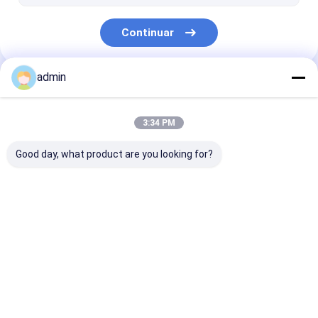
Continuar
admin
Nuestras Categorías
3:34 PM
Good day, what product are you looking for?
Equipo de proceso
Equipo del
Equipo comest
del aceite de mesa
refinamiento del
la extracción 
aceite de mesa
aceite
Inicio
Mapa del
Contactar
Desktop
Sitio
Ahora
Site
Mapa del Sitio
Privacy Policy