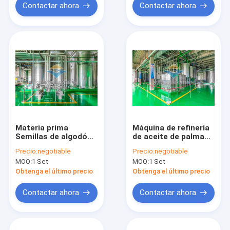
Contactar ahora
Contactar ahora
Materia prima
Máquina de refinería
Semillas de algodón
de aceite de palma
Refinería de aceite
de acero inoxidable
Precio:
negotiable
Precio:
negotiable
comestible Fase 3
con instalación
MOQ:
1 Set
MOQ:
1 Set
Capacidad 10-5000
completa de obras
TPD
civiles
Obtenga el último precio
Obtenga el último precio
Contactar ahora
Contactar ahora