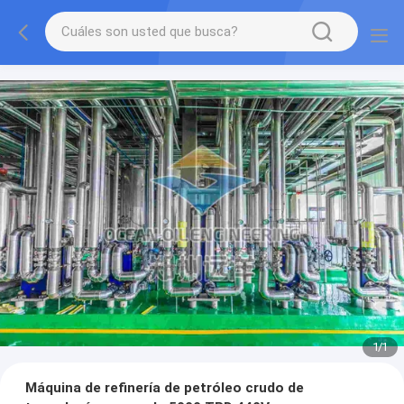
1
/
1
Máquina de refinería de petróleo crudo de