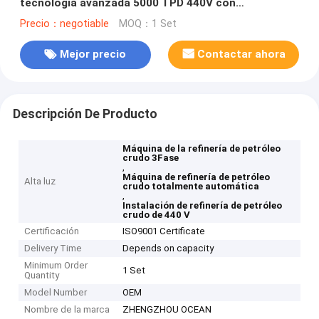
tecnología avanzada 5000 TPD 440V con
automática completa
Precio：negotiable
MOQ：1 Set
Mejor precio
Contactar ahora
Descripción De Producto
Máquina de la refinería de petróleo
crudo 3Fase
,
Máquina de refinería de petróleo
Alta luz
crudo totalmente automática
,
Instalación de refinería de petróleo
crudo de 440 V
Certificación
ISO9001 Certificate
Delivery Time
Depends on capacity
Minimum Order
1 Set
Quantity
Model Number
OEM
Nombre de la marca
ZHENGZHOU OCEAN