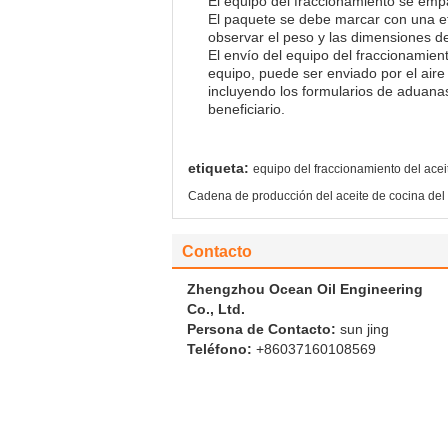
El equipo del fraccionamiento se emp
El paquete se debe marcar con una e
observar el peso y las dimensiones d
El envío del equipo del fraccionamie
equipo, puede ser enviado por el aire
incluyendo los formularios de aduana
beneficiario.
etiqueta:
equipo del fraccionamiento del ace
Cadena de producción del aceite de cocina del
Contacto
Zhengzhou Ocean Oil Engineering
Co., Ltd.
Persona de Contacto:
sun jing
Teléfono:
+86037160108569