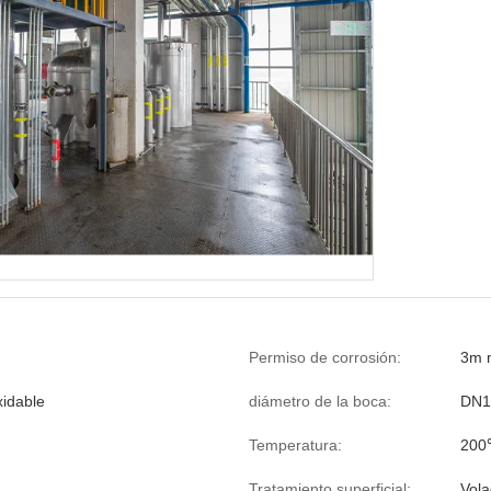
Permiso de corrosión:
3m 
xidable
diámetro de la boca:
DN1
Temperatura:
20
Tratamiento superficial:
Vola