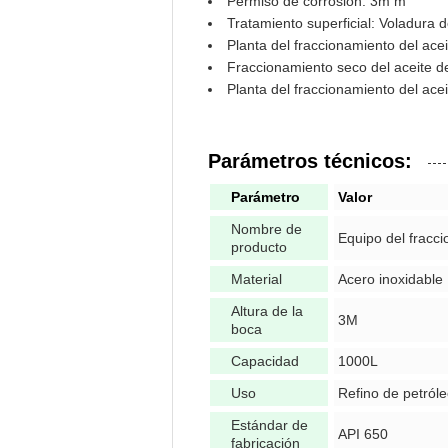
Permiso de corrosión: 3m m
Tratamiento superficial: Voladura 
Planta del fraccionamiento del acei
Fraccionamiento seco del aceite 
Planta del fraccionamiento del ace
Parámetros técnicos:
Parámetro
Valor
Nombre de
Equipo del fracc
producto
Material
Acero inoxidable
Altura de la
3M
boca
Capacidad
1000L
Uso
Refino de petról
Estándar de
API 650
fabricación