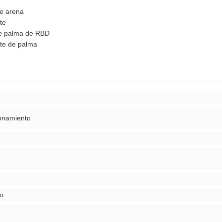
de arena
te
de palma de RBD
ite de palma
ionamiento
eo