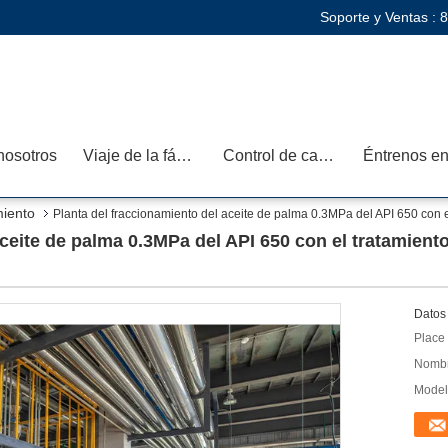
Soporte y Ventas :
8
nosotros
Viaje de la fábrica
Control de calidad
miento
Planta del fraccionamiento del aceite de palma 0.3MPa del API 650 con el
ceite de palma 0.3MPa del API 650 con el tratamiento
Datos 
Place 
Nombr
Model