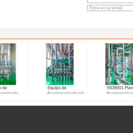
o de
Equipo de
ISO9001 Plan
ionamiento
fraccionamiento sin
fraccionamien
icado ISO9001
aditivos químicos
seco de aceit
operaciones
para la refinación
palma 40m2 
a temperatura
de petróleo
de filtro para
dar de fabric
Grado automático:
obtener resul
:
api 650
Totalmente automát
de calidad
so de corrosi
ico
Pintura:
El p
m m
altura de la boca:
e epoxi