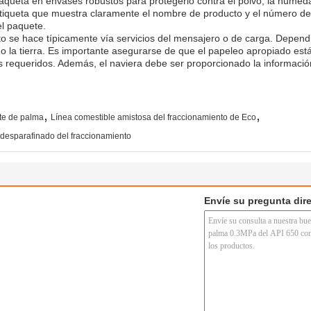
aqueta en envases robustos para protegerlo contra el polvo, la humeda
tiqueta que muestra claramente el nombre de producto y el número de
el paquete.
nto se hace típicamente vía servicios del mensajero o de carga. Depend
 o la tierra. Es importante asegurarse de que el papeleo apropiado est
s requeridos. Además, el naviera debe ser proporcionado la informació
,
,
ite de palma
Línea comestible amistosa del fraccionamiento de Eco
 desparafinado del fraccionamiento
Envíe su pregunta dir