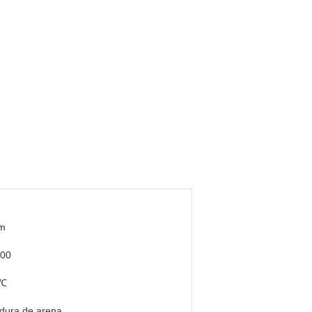
m
00
0℃
dura de arena