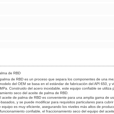
palma de RBD
de palma de RBD es un proceso que separa los componentes de una mezc
 modelo del OEM se basa en el estándar de fabricación del API 650, y 
a. Construido del acero inoxidable, este equipo confiable se utiliza par
ionamiento seco del aceite de palma de RBD.
el aceite de palma de RBD es conveniente para una amplia gama de uso
-basados, y se puede modificar para requisitos particulares para cubri
 equipo es muy eficiente, asegurando los niveles más altos de producci
 funcionamiento confiable, el fraccionamiento seco del equipo del acei