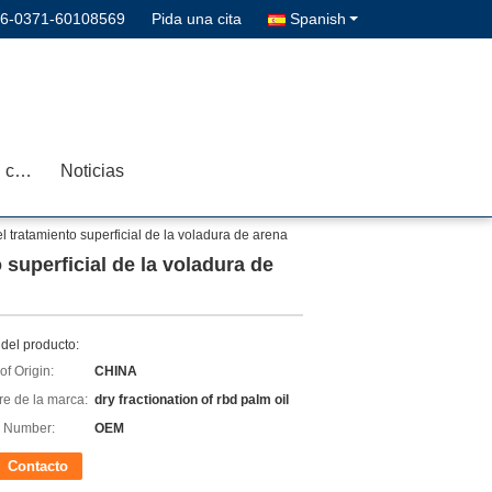
6-0371-60108569
Pida una cita
Spanish
Éntrenos en contacto con
Noticias
 tratamiento superficial de la voladura de arena
 superficial de la voladura de
del producto:
of Origin:
CHINA
e de la marca:
dry fractionation of rbd palm oil
 Number:
OEM
Contacto