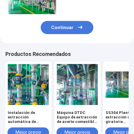
palma del control del PLC
Continuar
Productos Recomendados
Instalación de
Máquina DTDC
SS304 Planta 
extracción
Equipo de extracción
extracción de 
automática de
de aceite comestible
giratoria
aceite de soja 304
Calentamiento por
Procesamiento
Equipo de acero
vapor para la
refrigeración 
Mejor precio
Mejor precio
Mejor pre