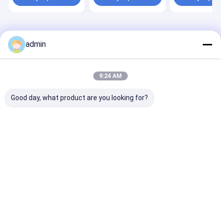
inoxidable
transformación de
agua simplific
alimentos
Inicio
Mapa del
Contactar
Desktop
Sitio
Ahora
Site
admin
Mapa del Sitio
Privacy Policy
Calidad
Equipo de proceso del aceite de mesa
Fábrica De
China.Copyright © 2026 Zhengzhou Ocean Oil Engineering Co., Ltd..
9:24 AM
All Rights Reserved.
Good day, what product are you looking for?
Hogar
Productos
VR Show