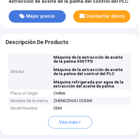
extracción de aceite de la palma del control del PLC
Mejor precio
Contactar ahora
Descripción De Producto
Máquina de la extracción de aceite
de la palma 500TPD
,
Máquina de la extracción de aceite
Alta luz
de la palma del control del PLC
,
Máquina refrigerada por agua de la
extracción del aceite de palma
Place of Origin
CHINA
Nombre de la marca
ZHENGZHOU OCEAN
Model Number
OEM
Vea más