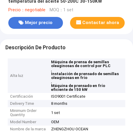
temperatura del aceite 50-200C 30-150KW
Precio：negotiable
MOQ：1 set
Mejor precio
Contactar ahora
Descripción De Producto
Máquina de prensa de semillas
oleaginosas de control por PLC
,
Instalación de prensado de semillas
Alta luz
oleaginosas en frío
,
Máquina de prensado en frío
eficiente de 150 kW
Certificación
ISO9001 Certificate
Delivery Time
8 months
Minimum Order
1 set
Quantity
Model Number
OEM
Nombre de la marca
ZHENGZHOU OCEAN