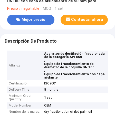
DN100 con capa de aislamiento de 50 mm para
refinación de petróleo
Precio：negotiable
MOQ：1 set
Mejor precio
Contactar ahora
Descripción De Producto
Aparatos de destilación fraccionada
de la categoría API 650
,
Equipo de fraccionamiento del
Alta luz
diámetro de la boquilla DN 100
,
Equipo de fraccionamiento con capa
aislante
Certificación
ISO9001
Delivery Time
8 months
Minimum Order
1 set
Quantity
Model Number
OEM
Nombre de la marca
dry fractionation of rbd palm oil