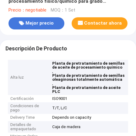
procesamiento físico/químico para grado
totalmente automático
Precio：negotiable
MOQ：1 Set
Mejor precio
Contactar ahora
Descripción De Producto
Planta de pretratamiento de semillas
de aceite de procesamiento químico
,
Planta de pretratamiento de semillas
Alta luz
oleaginosas totalmente automática
,
Planta de pretratamiento de aceite
PLC
Certificación
ISO9001
Condiciones de
T/T, L/C
pago
Delivery Time
Depends on capacity
Detalles de
Caja de madera
empaquetado