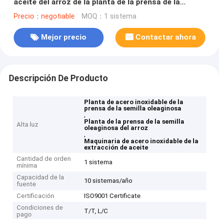
aceite del arroz de la planta de la prensa de la
semilla oleaginosa
Precio：negotiable
MOQ：1 sistema
Mejor precio
Contactar ahora
Descripción De Producto
Planta de acero inoxidable de la
prensa de la semilla oleaginosa
,
Planta de la prensa de la semilla
Alta luz
oleaginosa del arroz
,
Maquinaria de acero inoxidable de la
extracción de aceite
Cantidad de orden
1 sistema
mínima
Capacidad de la
10 sistemas/año
fuente
Certificación
ISO9001 Certificate
Condiciones de
T/T, L/C
pago